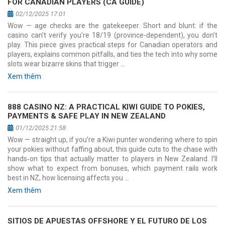
FOR CANADIAN PLAYERS (CA GUIDE)
02/12/2025 17:01
Wow — age checks are the gatekeeper. Short and blunt: if the
casino can’t verify you’re 18/19 (province-dependent), you don’t
play. This piece gives practical steps for Canadian operators and
players, explains common pitfalls, and ties the tech into why some
slots wear bizarre skins that trigger …
Xem thêm
888 CASINO NZ: A PRACTICAL KIWI GUIDE TO POKIES,
PAYMENTS & SAFE PLAY IN NEW ZEALAND
01/12/2025 21:58
Wow — straight up, if you’re a Kiwi punter wondering where to spin
your pokies without faffing about, this guide cuts to the chase with
hands‑on tips that actually matter to players in New Zealand. I’ll
show what to expect from bonuses, which payment rails work
best in NZ, how licensing affects you …
Xem thêm
SITIOS DE APUESTAS OFFSHORE Y EL FUTURO DE LOS