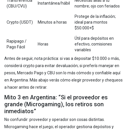
Transferencia
Necesitás alias a tu
Instantánea/hábil
(CBU/CVU)
nombre; ojo con feriados
Protege de la inflación;
Crypto (USDT)
Minutos a horas
ideal para montos
$50.000+$
Útil para depósitos en
Rapipago /
Horas
efectivo; comisiones
Pago Fácil
variables
Antes de seguir, nota práctica: si vas a depositar $10.000 o más,
considerá crypto para evitar devaluación; si preferís manejar en
pesos, Mercado Pago y CBU son lo más cómodo y confiable aquí
en Argentina. Más abajo verás cómo elegir proveedor y chequeos
a hacer antes de retirar.
Mito 3 en Argentina: “Si el proveedor es
grande (Microgaming), los retiros son
inmediatos”
No confundir: proveedor y operador son cosas distintas.
Microgaming hace el juego; el operador gestiona depósitos y