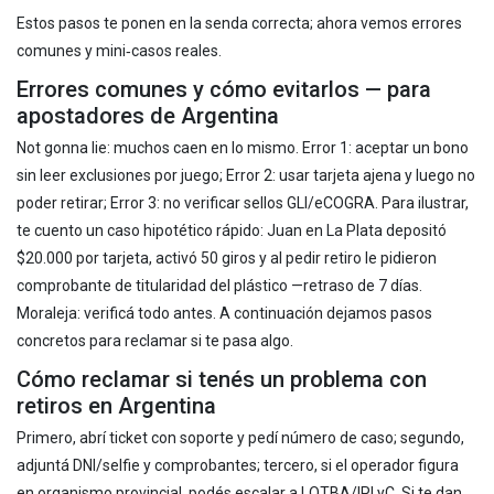
Estos pasos te ponen en la senda correcta; ahora vemos errores
comunes y mini‑casos reales.
Errores comunes y cómo evitarlos — para
apostadores de Argentina
Not gonna lie: muchos caen en lo mismo. Error 1: aceptar un bono
sin leer exclusiones por juego; Error 2: usar tarjeta ajena y luego no
poder retirar; Error 3: no verificar sellos GLI/eCOGRA. Para ilustrar,
te cuento un caso hipotético rápido: Juan en La Plata depositó
$20.000 por tarjeta, activó 50 giros y al pedir retiro le pidieron
comprobante de titularidad del plástico —retraso de 7 días.
Moraleja: verificá todo antes. A continuación dejamos pasos
concretos para reclamar si te pasa algo.
Cómo reclamar si tenés un problema con
retiros en Argentina
Primero, abrí ticket con soporte y pedí número de caso; segundo,
adjuntá DNI/selfie y comprobantes; tercero, si el operador figura
en organismo provincial, podés escalar a LOTBA/IPLyC. Si te dan