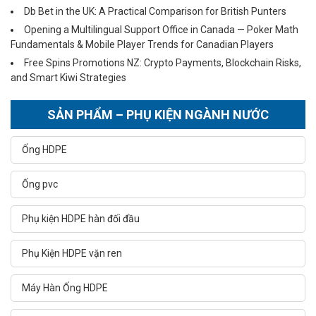
Db Bet in the UK: A Practical Comparison for British Punters
Opening a Multilingual Support Office in Canada — Poker Math
Fundamentals & Mobile Player Trends for Canadian Players
Free Spins Promotions NZ: Crypto Payments, Blockchain Risks,
and Smart Kiwi Strategies
SẢN PHẨM – PHỤ KIỆN NGÀNH NƯỚC
Ống HDPE
Ống pvc
Phụ kiện HDPE hàn đối đầu
Phụ Kiện HDPE vặn ren
Máy Hàn Ống HDPE