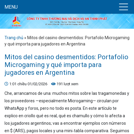
MENU
Trang chủ
»
Mitos del casino desmentidos: Portafolio Microgaming
y qué importa para jugadores en Argentina
Mitos del casino desmentidos: Portafolio
Microgaming y qué importa para
jugadores en Argentina
1:01 chiều 01/02/2026
191 lượt xem
Che, arrancamos de una: muchos mitos sobre las tragamonedas y
los proveedores —especialmente Microgaming— circulan por
WhatsApp y foros, pero no todo es posta. En este artículo te
explico en criollo qué es real, qué es chamullo y cómo lo afecta a
los jugadores argentinos; vas a encontrar ejemplos con números
en $ (ARS), pagos locales y una mini‑tabla comparativa. Seguimos