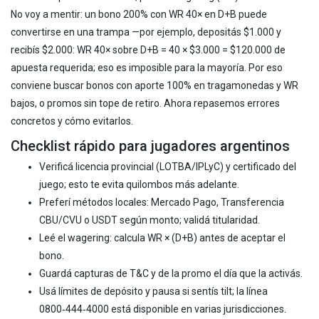
No voy a mentir: un bono 200% con WR 40× en D+B puede
convertirse en una trampa —por ejemplo, depositás $1.000 y
recibís $2.000: WR 40× sobre D+B = 40 × $3.000 = $120.000 de
apuesta requerida; eso es imposible para la mayoría. Por eso
conviene buscar bonos con aporte 100% en tragamonedas y WR
bajos, o promos sin tope de retiro. Ahora repasemos errores
concretos y cómo evitarlos.
Checklist rápido para jugadores argentinos
Verificá licencia provincial (LOTBA/IPLyC) y certificado del
juego; esto te evita quilombos más adelante.
Preferí métodos locales: Mercado Pago, Transferencia
CBU/CVU o USDT según monto; validá titularidad.
Leé el wagering: calcula WR × (D+B) antes de aceptar el
bono.
Guardá capturas de T&C y de la promo el día que la activás.
Usá límites de depósito y pausa si sentís tilt; la línea
0800‑444‑4000 está disponible en varias jurisdicciones.