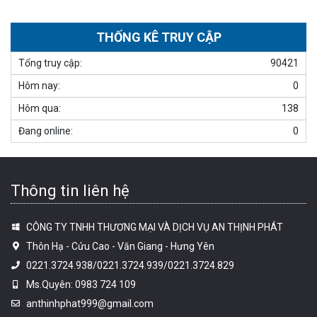
THỐNG KÊ TRUY CẬP
Tổng truy cập:
90421
Hôm nay:
0
Hôm qua:
138
Đang online:
0
Thông tin liên hệ
CÔNG TY TNHH THƯƠNG MẠI VÀ DỊCH VỤ AN THỊNH PHÁT
Thôn Hạ - Cửu Cao - Văn Giang - Hưng Yên
0221.3724.938/0221.3724.939/0221.3724.829
Ms.Quyên: 0983 724 109
anthinhphat999@gmail.com